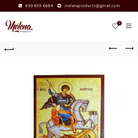
699 659 6686
melenaproducts@gmail.com
0