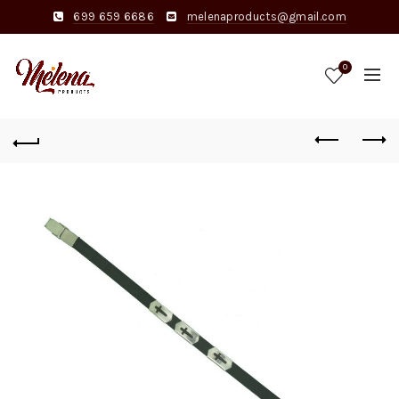
699 659 6686
melenaproducts@gmail.com
0