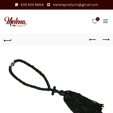
699 659 6686
melenaproducts@gmail.com
0