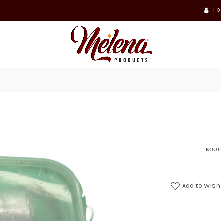
ΕΊ
P
κουτι
Add to Wishl