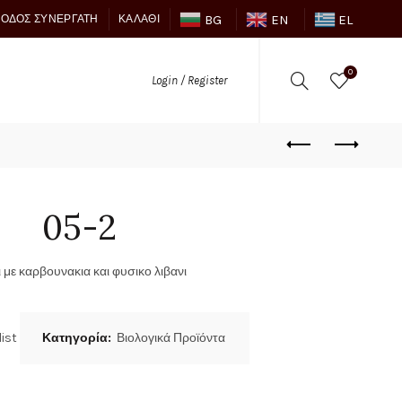
BG
EN
EL
ΣΟΔΟΣ ΣΥΝΕΡΓΆΤΗ
ΚΑΛΆΘΙ
0
Login / Register
05-2
 με καρβουνακια και φυσικο λιβανι
ist
Κατηγορία:
Βιολογικά Προϊόντα